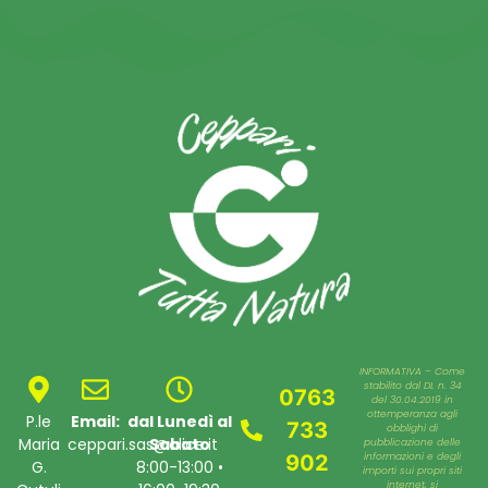
INFORMATIVA – Come
stabilito dal DL n. 34
0763
del 30.04.2019 in
ottemperanza agli
P.le
Email:
dal Lunedì al
733
obblighi di
Maria
ceppari.sas@alice.it
Sabato
pubblicazione delle
902
informazioni e degli
G.
8:00-13:00 •
importi sui propri siti
internet, si