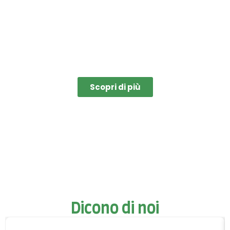
c
r
bi
Scopri di più
Dicono di noi