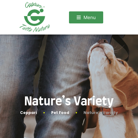
Menu
Nature’s Variety
Ceppari
Pet Food
Nature’s Variety