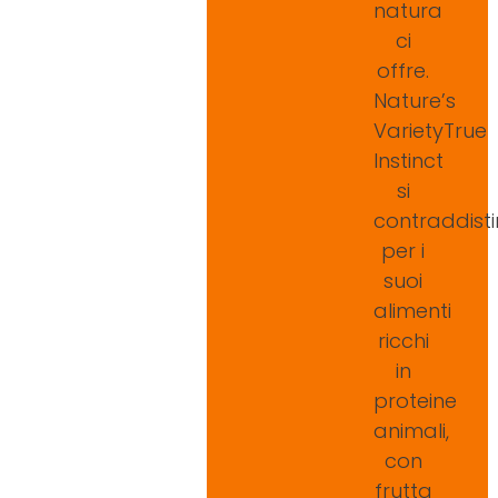
natura
ci
offre.
Nature’s
VarietyTrue
Instinct
si
contraddist
per i
suoi
alimenti
ricchi
in
proteine
animali,
con
frutta