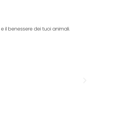
 e il benessere dei tuoi animali.
L’esperto team
Natu